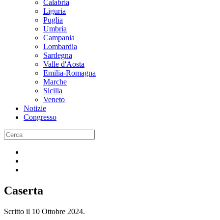
Calabria
Liguria
Puglia
Umbria
Campania
Lombardia
Sardegna
Valle d'Aosta
Emilia-Romagna
Marche
Sicilia
Veneto
Notizie
Congresso
Caserta
Scritto il
10 Ottobre 2024
.