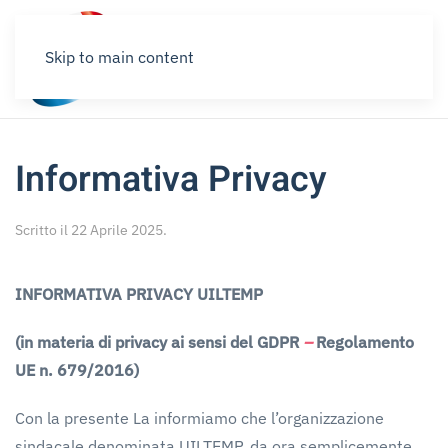
Skip to main content
Informativa Privacy
Scritto il
22 Aprile 2025
.
INFORMATIVA
PRIVACY
UILTEMP
(in
materia
di
privacy
ai
sensi
del
GDPR
–
Regolamento
UE
n.
679/2016)
Con la presente La informiamo che l’organizzazione
sindacale denominata UILTEMP, da ora semplicemente