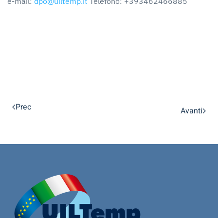
e-mail:
dpo@uiltemp.it
Telefono: +393462466885
Prec
Avanti