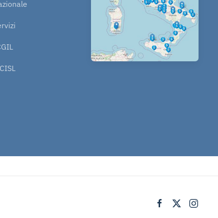
azionale
rvizi
CGIL
 CISL