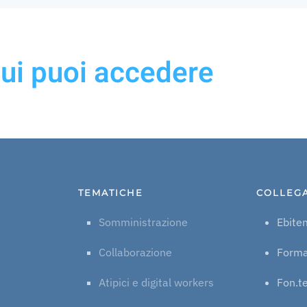
cui puoi accedere
TEMATICHE
COLLEG
Somministrazione
Ebite
Collaborazione
Form
Atipici e digital workers
Fon.t