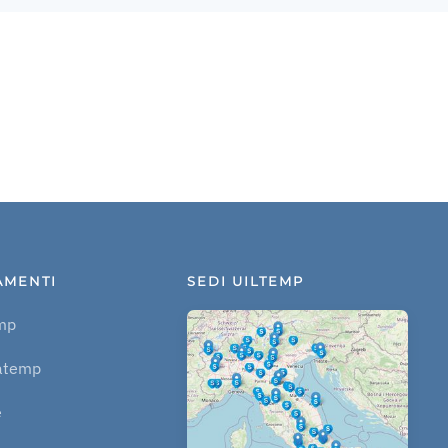
AMENTI
SEDI UILTEMP
mp
atemp
e