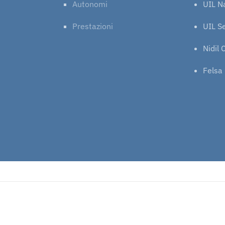
Autonomi
UIL N
Prestazioni
UIL Se
Nidil 
Felsa