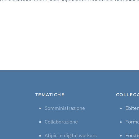
TEMATICHE
COLLEG
Somministrazione
Ebite
Collaborazione
Form
Atipici e digital workers
Fon.t