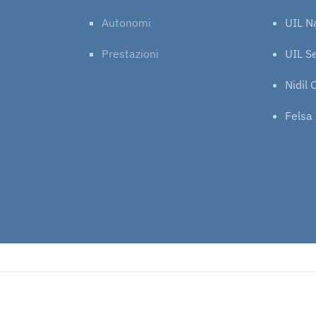
Autonomi
UIL N
Prestazioni
UIL Se
Nidil 
Felsa