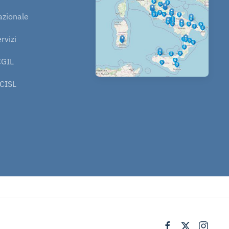
azionale
rvizi
CGIL
 CISL