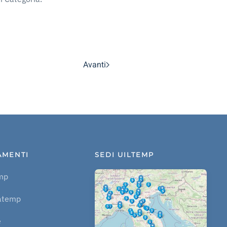
Avanti
AMENTI
SEDI UILTEMP
mp
atemp
e