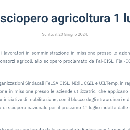
sciopero agricoltura 1 l
Scritto il
20 Giugno 2024
.
i lavoratori in somministrazione in missione presso le aziend
nsorzi agricoli, allo sciopero proclamato da Fai-CISL, Flai-CGI
rganizzazioni Sindacali FeLSA CISL, NIdiL CGIL e UILTemp, in ra
one in missione presso le aziende utilizzatrici che applicano
 iniziative di mobilitazione, con il blocco degli straordinari e di
a di sciopero nazionale per il prossimo 1° luglio indette dalle 
le indicazioni fornite dalle sopracitate Federazioni Nazionali d