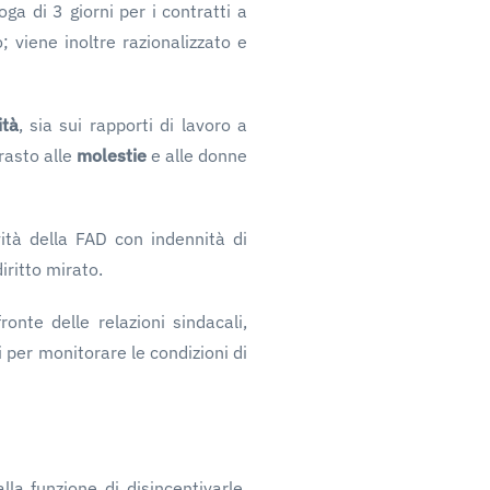
oga di 3 giorni per i contratti a
 viene inoltre razionalizzato e
ità
, sia sui rapporti di lavoro a
trasto alle
molestie
e alle donne
vità della FAD con indennità di
iritto mirato.
ronte delle relazioni sindacali,
i per monitorare le condizioni di
la funzione di disincentivarle,