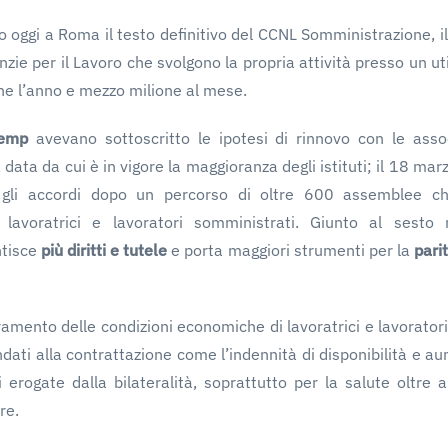
 oggi a Roma il testo definitivo del CCNL Somministrazione, il 
nzie per il Lavoro che svolgono la propria attività presso un ut
one l’anno e mezzo milione al mese.
Temp
avevano sottoscritto le ipotesi di rinnovo con le assoc
ata da cui è in vigore la maggioranza degli istituti; il 18 marzo
 gli accordi dopo un percorso di oltre 600 assemblee che
i lavoratrici e lavoratori somministrati. Giunto al sesto
ntisce
più diritti e tutele
e porta maggiori strumenti per la
pari
amento delle condizioni economiche di lavoratrici e lavorator
ndati alla contrattazione come l’indennità di disponibilità e a
ci erogate dalla bilateralità, soprattutto per la salute oltre a
re.