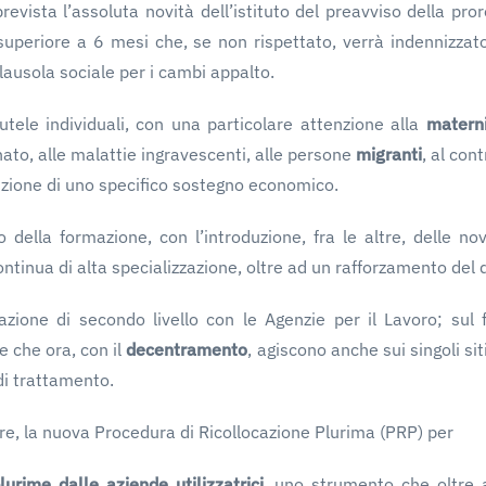
evista l’assoluta novità dell’istituto del preavviso della pror
periore a 6 mesi che, se non rispettato, verrà indennizzato;
lausola sociale per i cambi appalto.
tele individuali, con una particolare attenzione alla
matern
to, alle malattie ingravescenti, alle persone
migranti
, al con
uzione di uno specifico sostegno economico.
della formazione, con l’introduzione, fra le altre, delle no
tinua di alta specializzazione, oltre ad un rafforzamento del d
tazione di secondo livello con le Agenzie per il Lavoro; sul f
e che ora, con il
decentramento
, agiscono anche sui singoli sit
 di trattamento.
ltre, la nuova Procedura di Ricollocazione Plurima (PRP) per
lurime dalle aziende utilizzatrici
, uno strumento che oltre al