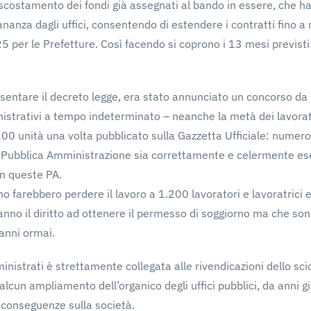
scostamento dei fondi già assegnati al bando in essere, che ha
nanza dagli uffici, consentendo di estendere i contratti fino a
5 per le Prefetture. Così facendo si coprono i 13 mesi previsti
entare il decreto legge, era stato annunciato un concorso da 
strativi a tempo indeterminato – neanche la metà dei lavorato
 unità una volta pubblicato sulla Gazzetta Ufficiale: numero i
a Pubblica Amministrazione sia correttamente e celermente eseg
on queste PA.
o farebbero perdere il lavoro a 1.200 lavoratori e lavoratrici e 
anno il diritto ad ottenere il permesso di soggiorno ma che sono
anni ormai.
inistrati è strettamente collegata alle rivendicazioni dello sc
alcun ampliamento dell’organico degli uffici pubblici, da anni g
vi conseguenze sulla società.