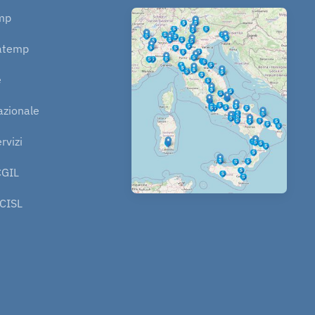
mp
atemp
e
azionale
rvizi
CGIL
 CISL